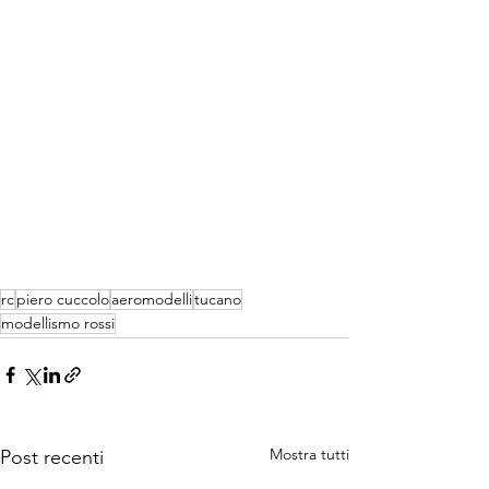
rc
piero cuccolo
aeromodelli
tucano
modellismo rossi
Mostra tutti
Post recenti