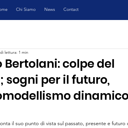
ome
Chi Siamo
News
Contact
i lettura: 1 min
o Bertolani: colpe del
 sogni per il futuro,
romodellismo dinamico
onta il suo punto di vista sul passato, presente e futur