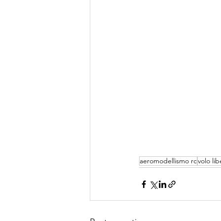
aeromodellismo rc
volo li