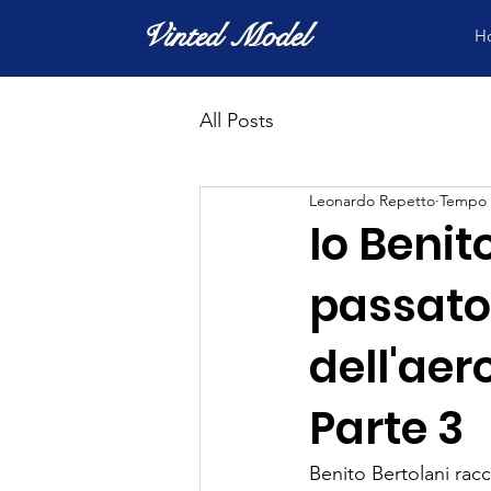
Vinted Model
H
All Posts
Leonardo Repetto
Tempo d
Io Benit
passato;
dell'ae
Parte 3
Benito Bertolani racc