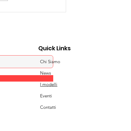
romodellismo di ieri
 oggi: che cosa non
funzionato?
Quick Links
Chi Siamo
News
I modelli
Eventi
Contatti