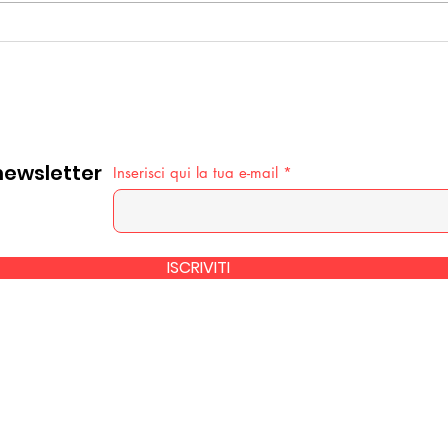
Io Benito Bertolani: colpe
L'ae
del passato; sogni per il
e di
futuro,
ha 
dell'aeromodellismo
dinamico
 newsletter
Inserisci qui la tua e-mail
ISCRIVITI