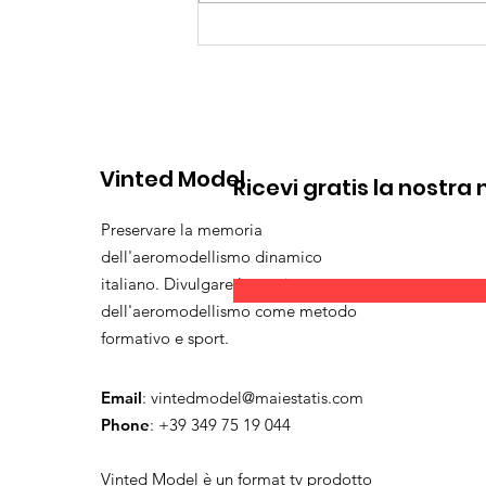
Io Benito Bertolani: colpe
del passato; sogni per il
futuro,
dell'aeromodellismo
dinamico. Parte 2
Vinted Model
Ricevi gratis la nostra
Preservare la memoria
dell'aeromodellismo dinamico
italiano. Divulgare la pratica
dell'aeromodellismo come metodo
formativo e sport.
Email
:
vintedmodel@maiestatis.com
Phone
: +39 349 75 19 044
Vinted Model è un format tv prodotto